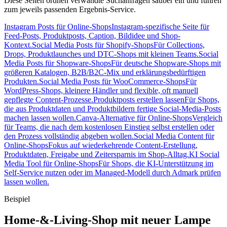
Diese Seiten ordnen verwandte Suchanfragen sauber ein und führen
zum jeweils passenden Ergebnis-Service.
Instagram Posts für Online-Shops
Instagram-spezifische Seite für
Feed-Posts, Produktposts, Caption, Bildidee und Shop-
Kontext.
Social Media Posts für Shopify-Shops
Für Collections,
Drops, Produktlaunches und DTC-Shops mit kleinen Teams.
Social
Media Posts für Shopware-Shops
Für deutsche Shopware-Shops mit
größeren Katalogen, B2B/B2C-Mix und erklärungsbedürftigen
Produkten.
Social Media Posts für WooCommerce-Shops
Für
WordPress-Shops, kleinere Händler und flexible, oft manuell
gepflegte Content-Prozesse.
Produktposts erstellen lassen
Für Shops,
die aus Produktdaten und Produktbildern fertige Social-Media-Posts
machen lassen wollen.
Canva-Alternative für Online-Shops
Vergleich
für Teams, die nach dem kostenlosen Einstieg selbst erstellen oder
den Prozess vollständig abgeben wollen.
Social Media Content für
Online-Shops
Fokus auf wiederkehrende Content-Erstellung,
Produktdaten, Freigabe und Zeitersparnis im Shop-Alltag.
KI Social
Media Tool für Online-Shops
Für Shops, die KI-Unterstützung im
Self-Service nutzen oder im Managed-Modell durch Admark prüfen
lassen wollen.
Beispiel
Home-&-Living-Shop mit neuer Lampe